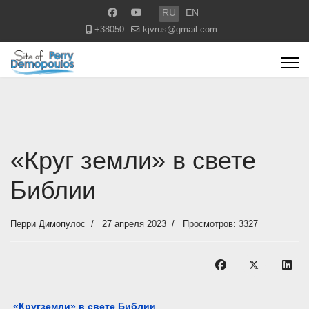
Выберите язык
RU
EN
+38050
kjvrus@gmail.com
«Круг земли» в свете
Библии
Перри Димопулос
27 апреля 2023
Просмотров: 3327
«Кругземли»
в свете Библии