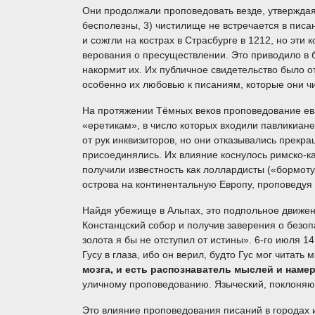
Они продолжали проповедовать везде, утверждая,
бесполезны, 3) чистилище не встречается в писан
и сожгли на кострах в Страсбурге в 1212, но эт
верования о пресуществлении. Это приводило в б
накормит их. Их публичное свидетельство было 
особенно их любовью к писаниям, которые они чи
На протяжении Тёмных веков проповедование ев
«еретикам», в число которых входили павликиан
от рук инквизиторов, но они отказывались прекр
присоединялись. Их влияние коснулось римско-к
получили известность как лоллардисты («бормоту
острова на континентальную Европу, проповедуя
Найдя убежище в Альпах, это подпольное движен
Констанцский собор и получив заверения о безопа
золота я бы не отступил от истины». 6-го июля 
Гусу в глаза, ибо он верил, будто Гус мог читать 
мозга, и есть распознаватель мыслей и наме
уличному проповедованию. Языческий, поклоняющ
Это влияние проповедования писаний в городах и