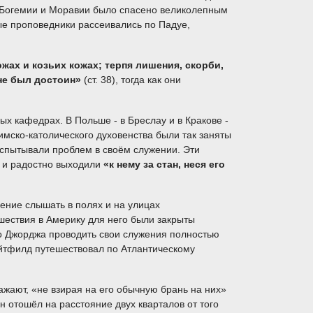
 Богемии и Моравии было спасено великолепным
ые проповедники рассеивались по Падуе,
ах и козьих кожах; терпя лишения, скорби,
не был достоин»
(ст. 38), тогда как они
ых кафедрах. В Польше - в Бреслау и в Кракове -
имско-католического духовенства были так заняты
спытывали проблем в своём служении. Эти
, и радостно выходили
«к нему за стан, неся его
ение слышать в полях и на улицах
шествия в Америку для него были закрыты
ло Джорджа проводить свои служения полностью
айтфилд путешествовал по Атлантическому
ажают, «не взирая на его обычную брань на них»
отошёл на расстояние двух кварталов от того