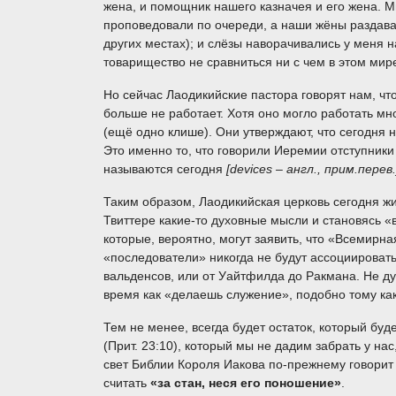
жена, и помощник нашего казначея и его жена. 
проповедовали по очереди, а наши жёны раздавал
других местах); и слёзы наворачивались у меня н
товарищество не сравниться ни с чем в этом мир
Но сейчас Лаодикийские пастора говорят нам, чт
больше не работает. Хотя оно могло работать мн
(ещё одно клише). Они утверждают, что сегодня н
Это именно то, что говорили Иеремии отступник
называются сегодня
[
devices
– англ., прим.перев.
Таким образом, Лаодикийская церковь сегодня ж
Твиттере какие-то духовные мысли и становясь 
которые, вероятно, могут заявить, что «Всемирна
«последователи» никогда не будут ассоциировать
вальденсов, или от Уайтфилда до Ракмана. Не ду
время как «делаешь служение», подобно тому ка
Тем не менее, всегда будет остаток, который буд
(Прит. 23:10), который мы не дадим забрать у на
свет Библии Короля Иакова по-прежнему говорит 
считать
«за стан, неся его поношение»
.