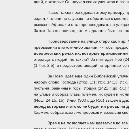
дней, в которые Он научал своих учеников и взош
Павел также последовал этому примеру проповед
видел, что они не слушают, и обратился к множес
рынках в Афинах и стал проповедовать на улица
Затем Павел написал, что мы должны быть его пос
Проповедование на улице старо как мир. Мы вид
пребывании в каком-либо здании, - чтобы предо
всех жестких речах их, которые произносил
отвращать людей, не так ли? За ним идёт Ной (24
(1 Пет. 2:5), и предостерегающий потерянных во 
За Ноем идёт ещё один Библейский уличный пр
народу слово Господа (Втор. 1:1; Исх. 14:13; Исх.
пустыня, равнины и горы. Иошуа (1421 г. до Р.Х
на улице и собрав главы племён, их судей и их 
(Иош. 24:15, 16). Илия (900 г. до Р.Х.) вышел в 
перед которым я стою, не будет ни росы, ни 
Кармел, собрав всех лжепророков и возвысив сво
Время не позволяет нам вдаваться во все подр