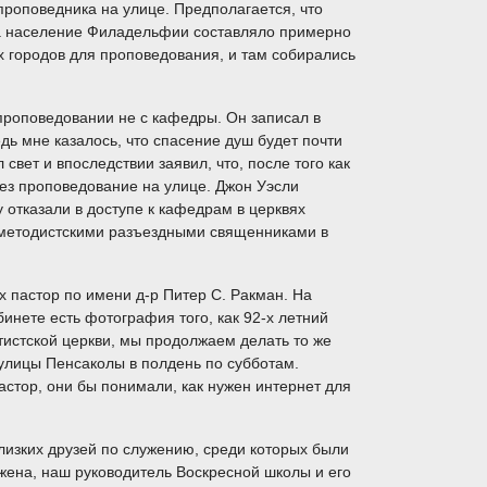
проповедника на улице. Предполагается, что
гда население Филадельфии составляло примерно
х городов для проповедования, и там собирались
 проповедовании не с кафедры. Он записал в
дь мне казалось, что спасение душ будет почти
свет и впоследствии заявил, что, после того как
рез проповедование на улице. Джон Уэсли
отказали в доступе к кафедрам в церквях
и методистскими разъездными священниками в
 пастор по имени д-р Питер С. Ракман. На
инете есть фотография того, как 92-х летний
птистской церкви, мы продолжаем делать то же
 улицы Пенсаколы в полдень по субботам.
стор, они бы понимали, как нужен интернет для
лизких друзей по служению, среди которых были
 жена, наш руководитель Воскресной школы и его