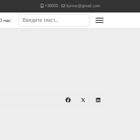
+38050
kjvrus@gmail.com
Поиск
О нас