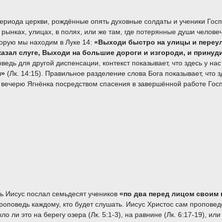
а церкви, рождённые опять духовные солдаты и ученики Господ
 рынках, улицах, в полях, или же там, где потерянные души челов
торую мы находим в Луке 14:
«Выходи быстро на улицы и переул
казал слуге, Выходи на большие дороги и изгороди, и прину
аповедь для другой диспенсации, контекст показывает, что здесь у 
м»
(Лк. 14:15). Правильное разделение слова Бога показывает, что 
вечерю Ягнёнка посредством спасения в завершённой работе Госп
Иисус послал семьдесят учеников
«по два перед лицом своим 
 проповедь каждому, кто будет слушать. Иисус Христос сам пропове
 ли это на берегу озера (Лк. 5:1-3), на равнине (Лк. 6:17-19), или