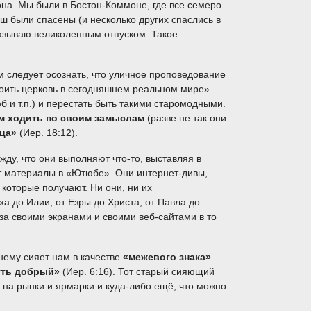
она. Мы были в Бостон-Коммоне, где все семеро
ш были спасены (и несколько других спаслись в
 называю великолепным отпуском. Такое
м следует осознать, что уличное проповедование
троить церковь в сегодняшнем реальном мире»
б и т.п.) и перестать быть такими старомодными.
м ходить по своим замыслам
(разве не так они
дца»
(Иер. 18:12).
ду, что они выполняют что-то, выставляя в
ют материалы в «Ютюбе». Они интернет-дивы,
 которые получают. Ни они, ни их
а до Илии, от Езры до Христа, от Павла до
за своими экранами и своими веб-сайтами в то
жнему сияет нам в качестве
«межевого знака»
путь добрый»
(Иер. 6:16). Тот старый сияющий
 на рынки и ярмарки и куда-либо ещё, что можно