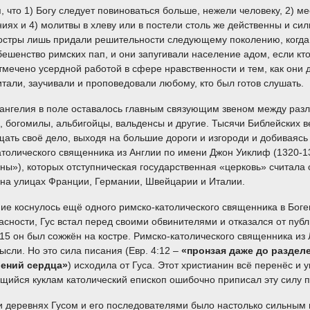
 что 1) Богу следует повиноваться больше, нежели человеку, 2) м
иях и 4) молитвы в хлеву или в постели столь же действенны и сил
и костры лишь придали решительности следующему поколению, когда
ешенство римских пап, и они запугивали население адом, если кто
отмечено усердной работой в сфере нравственности и тем, как он
тали, заучивали и проповедовали любому, кто был готов слушать.
ангелия в поле оставалось главным связующим звеном между разл
е, богомилы, альбигойцы, вальденсы и другие. Тысячи Библейских
ащать своё дело, выходя на большие дороги и изгороди и добиваясь
атолического священника из Англии по имени Джон Уиклиф (1320-1
ны»), которых отступническая государственная «церковь» считала 
 на улицах Франции, Германии, Швейцарии и Италии.
ие коснулось ещё одного римско-католического священника в Боге
сности, Гус встал перед своими обвинителями и отказался от публ
1415 он был сожжён на костре. Римско-католического священника и
мысли. Но это сила писания (Евр. 4:12 –
«пронзая даже до разделе
рений сердца»
) исходила от Гуса. Этот христианин всё перенёс и 
ийся куклам католический епископ ошибочно приписал эту силу п
 деревнях Гусом и его последователями было настолько сильным в