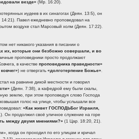
оведовали везде»
(Мр. 16:20).
ерянных иудеев в их синагогах (Деян. 13:5), он
н. 14:21). Павел ежедневно проповедовал на
ытом воздухе стал Марсовый холм (Деян. 17:22).
ом нет никакого указания в писании о
ах их, которые они безбожно совершали, и во
уличные проповедники просто продолжают
Ковчега, в качестве
проповедника праведности»
 ковчег»
) не отвергать
«долготерпение Божье»
.
ал на равнине дикой местности и говорил
ости»
(Деян. 7:38), а кафедрой ему были скалы,
анную землю, при этом проповедуя слово Господа
 возвышая голос на улице, чтобы услышали все
оповедовал:
«Как живет Г
ОСПОДЬ
Бог Израиля,
:1). Он продолжил своё уличное служение на горе
мать между двумя мнениями?»
(1 Цар. 18:20, 21).
 когда он проходил по его улицам и кричал