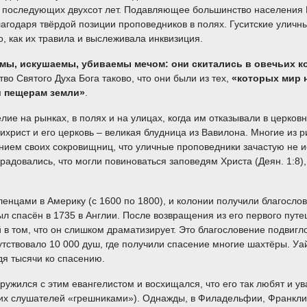
ии последующих двухсот лет. Подавляющее большинство населения
лагодаря твёрдой позиции проповедников в полях. Гуситские уличн
о, как их травила и выслеживала инквизиция.
ы, искушаемы, убиваемы мечом: они скитались в овечьих кож
тво Святого Духа Бога таково, что они были из тех,
«к
оторых мир 
 и пещерам земли»
.
ие на рынках, в полях и на улицах, когда им отказывали в церковн
ихрист и его церковь – великая блудница из Вавилона. Многие из р
ием своих сокровищниц, что уличные проповедники зачастую не и
адовались, что могли повиноваться заповедям Христа (Деян. 1:8)
енцами в Америку (с 1600 по 1800), и колонии получили благослов
 спасён в 1735 в Англии. После возвращения из его первого путе
 в том, что он слишком драматизирует. Это благословение подвиг
сутствовало 10 000 душ, где получили спасение многие шахтёры. У
я тысячи ко спасению.
ружился с этим евангелистом и восхищался, что его так любят и ув
их слушателей «грешниками»). Однажды, в Филадельфии, Франклин 