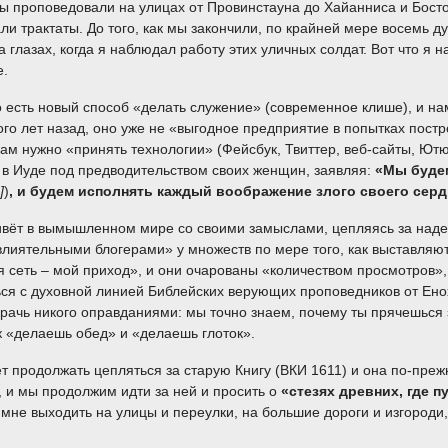
Мы проповедовали на улицах от Провинстауна до Хайанниса и Бост
и трактаты. До того, как мы закончили, по крайней мере восемь ду
а глазах, когда я наблюдал работу этих уличных солдат. Вот что я
е.
о есть новый способ «делать служение» (современное клише), и на
ого лет назад, оно уже не «выгодное предприятие в попытках пос
ам нужно «принять технологии» (Фейсбук, Твиттер, веб-сайты, Ютю
и в Иуде под предводительством своих женщин, заявляя:
«Мы буде
]
)
, и будем исполнять каждый воображение злого своего сер
ивёт в вымышленном мире со своими замыслами, цепляясь за надеж
«влиятельными блогерами» у множеств по мере того, как выставля
я сеть – мой приход», и они очарованы «количеством просмотров»,
ся с духовной линией Библейских верующих проповедников от Енох
рачь никого оправданиями: мы точно знаем, почему ты прячешься 
к «делаешь обед» и «делаешь глоток».
ет продолжать цепляться за старую Книгу (ВКИ 1611) и она по-пре
с, и мы продолжим идти за ней и просить о
«стезях древних, где 
мне выходить на улицы и переулки, на большие дороги и изгороди,