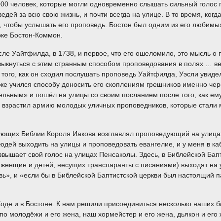
000 человек, которые могли одновременно слышать сильный голос 
дей за всю свою жизнь, и почти всегда на улице. В то время, ко
, чтобы услышать его проповедь. Бостон был одним из его любимы
рке Бостон-Коммон.
ле Уайтфилда, в 1738, и первое, что его ошеломило, это мысль о
выкнуться с этим странным способом проповедования в полях … ве
 того, как он сходил послушать проповедь Уайтфилда, Уэсли увидел 
 уже учился способу доносить его скоплениям грешников именно че
льным» и пошёл на улицы со своим посланием после того, как ему 
н взрастил армию молодых уличных проповедников, которые стал
рующих Библии Короля Иакова возглавлял проповедующий на улицах
дей выходить на улицы и проповедовать евангелие, и у меня в каб
возвышает свой голос на улицах Пенсаколы. Здесь, в Библейской Ба
я женщин и детей, несущих транспаранты с писаниями) выходят на
ь», и «если бы в Библейской Баптистской церкви был настоящий па
оде и в Бостоне. К нам решили присоединиться несколько наших б
 по молодёжи и его жена, наш хормейстер и его жена, дьякон и его