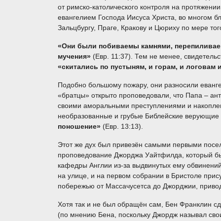
от римско-католического контроля на протяжен
евангелием Господа Иисуса Христа, во многом б
Зальцбургу, Праге, Кракову и Цюриху по мере тог
«Они были побиваемы камнями, перепиливаем
мучения»
(Евр. 11:37). Тем не менее, свидетельс
«скитались по пустыням, и горам, и логовам
Подобно большому пожару, они разносили евангел
«братцы» открыто проповедовали, что Папа – ант
своими аморальными преступлениями и накоплен
необразованные и грубые Библейские верующие р
поношение»
(Евр. 13:13).
Этот же дух был привезён самыми первыми посел
проповедование Джорджа Уайтфилда, который был
кафедры Англии из-за выдвинутых ему обвинений
на улице, и на первом собрании в Бристоле при
побережью от Массачусетса до Джорджии, привод
Хотя так и не был обращён сам, Бен Франклин сд
(по мнению Бена, поскольку Джордж называл сво