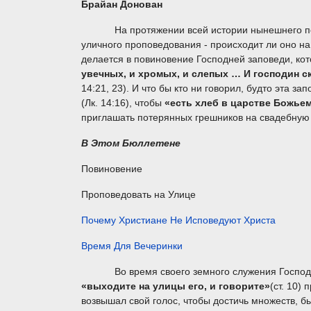
Брайан Донован
На протяжении всей истории нынешнего период
уличного проповедования - происходит ли оно на
делается в повиновение Господней заповеди, ко
увечных, и хромых, и слепых … И господин с
14:21, 23). И что бы кто ни говорил, будто эта з
(Лк. 14:16), чтобы
«есть хлеб в царстве Божье
приглашать потерянных грешников на свадебную 
В Этом Бюллетене
Повиновение
Проповедовать на Улице
Почему Христиане Не Исповедуют Христа
Время Для Вечеринки
Во время своего земного служения Господь 
«выходите на улицы его, и говорите»
(ст. 10)
возвышал свой голос, чтобы достичь множеств, было