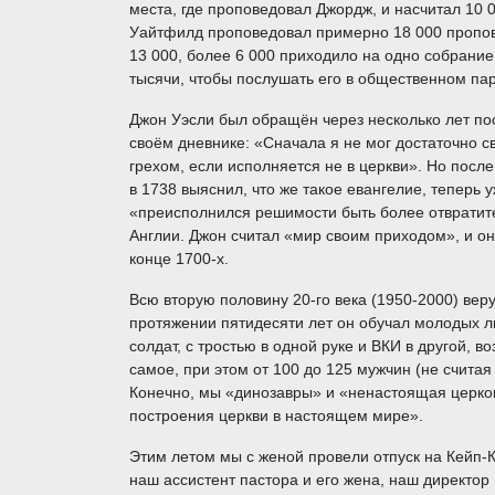
места, где проповедовал Джордж, и насчитал 10 
Уайтфилд проповедовал примерно 18 000 пропове
13 000, более 6 000 приходило на одно собрание
тысячи, чтобы послушать его в общественном па
Джон Уэсли был обращён через несколько лет пос
своём дневнике: «Сначала я не мог достаточно с
грехом, если исполняется не в церкви». Но после
в 1738 выяснил, что же такое евангелие, теперь
«преисполнился решимости быть более отвратите
Англии. Джон считал «мир своим приходом», и о
конце 1700-х.
Всю вторую половину 20-го века (1950-2000) ве
протяжении пятидесяти лет он обучал молодых лю
солдат, с тростью в одной руке и ВКИ в другой, 
самое, при этом от 100 до 125 мужчин (не счита
Конечно, мы «динозавры» и «ненастоящая церков
построения церкви в настоящем мире».
Этим летом мы с женой провели отпуск на Кейп-К
наш ассистент пастора и его жена, наш директор