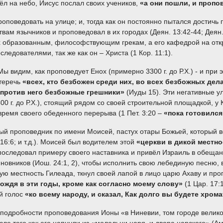
ёл на небо, Иисус послал своих учеников,
«а они пошли, и проп
овать на улице; и, тогда как он постоянно пытался достичь пот
твам язычников и проповедовал в их городах (Деян. 13:42-44; Дея
х образованным, философствующим грекам, а его кафедрой на откр
ледователями, так же как он – Христа (1 Кор. 11:1).
им, как проповедует Енох (примерно 3300 г. до Р.Х.) - и при эт
стеречь
«всех, кто безбожен среди них, во всех безбожных дел
и против него безбожные грешники»
(Иуды 15). Эти негативные 
00 г. до Р.Х.), стоящий рядом со своей строительной площадкой, у 
время своего обеденного перерыва (1 Пет. 3:20 –
«пока готовился
оповедник по имени Моисей, пастух отары Божьей, который вст
 16:6; и т.д.). Моисей был водителем этой
«церкви в дикой местн
.) последовал примеру своего наставника и привёл Израиль в обещ
чиновников (Иош. 24:1, 2), чтобы исполнить свою лебединую песню,
дикую местность Гилеада, ткнул своей лапой в лицо царю Ахаву и пр
дождя в эти годы, кроме как согласно моему слову»
(1 Цар. 17
й голос
«ко всему народу, и сказал, Как долго вы будете хро
обности проповедования Ионы «в Ниневии, том городе великом»,