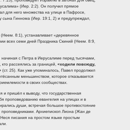
м. 7:13), проповедует Израилю в загонах для овец;
русалима» (Иер. 2:2). Он получил прямое
рал для него множества на улице в Пафросе,
ну сына Гиннома (Иер. 19:1, 2) и предупреждал,
»
(Неем. 8:1), устанавливает «деревянное
нии всех семи дней Праздника Скиний (Неем. 8:9,
начиная с Петра в Иерусалиме перед тысячами,
, кто рассеялись за границей,
«ходили повсюду,
»
(ст. 25). Как уже упоминалось, Павел продолжил
еотёсанным меньшинством, которое отказывается
приемлемости в своих сообществах.
 и пришёл к выводу, что государственная
ебя проповедованию евангелия на улицах и в
бирались души, встречая большое противостояние
и проповедниками. Архиепископ Лиона (Жан де
. Неся писания на простом языке простым
али.