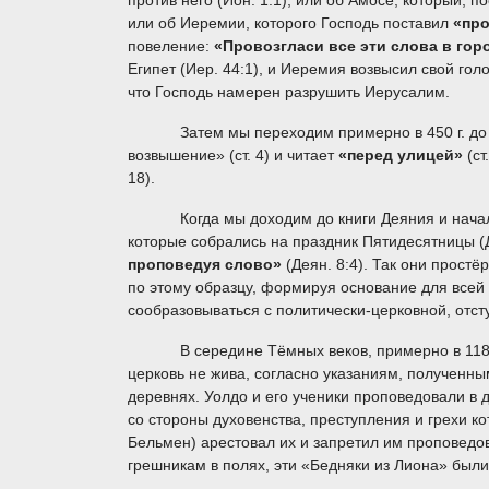
против него (Ион. 1:1); или об Амосе, который, п
или об Иеремии, которого Господь поставил
«пр
повеление:
«Провозгласи все эти слова в го
Египет (Иер. 44:1), и Иеремия возвысил свой голо
что Господь намерен разрушить Иерусалим.
Затем мы переходим примерно в 450 г. до Р.Х
возвышение» (ст. 4) и читает
«перед улицей»
(с
18).
Когда мы доходим до книги Деяния и начала п
которые собрались на праздник Пятидесятницы (Де
проповедуя слово»
(Деян. 8:4). Так они простё
по этому образцу, формируя основание для всей
сообразовываться с политически-церковной, отст
В середине Тёмных веков, примерно в 1180 г. о
церковь не жива, согласно указаниям, полученны
деревнях. Уолдо и его ученики проповедовали в 
со стороны духовенства, преступления и грехи
Бельмен) арестовал их и запретил им проповедов
грешникам в полях, эти «Бедняки из Лиона» были