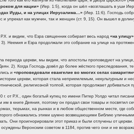
осле того как его напнули из «молельни царя, и двора царского» (А
ороком для нации»
(Иер. 1:5), когда он шёл «возглашать в уши Ие
родах Иуды, и на улицах Иерусалима…»
(Иер. 11:6). Господь соб
с и упрекал как мужчин, так и женщин (ст. 9, 15). Он вышел в доли
. и видим, что Езра священник собирает весь народ
«на улицу
т. 3). Неемия и Езра продолжали это собрание на улице на протяже
ериода церкви, мы видим, что апостолы проповедуют на улице, 
ян. 2). Когда Господь довёл до более жёсткого преследования, те
рлись и
«
проповедовали евангелие во многих селах самаритян
 истории церкви, которая стала неприемлемым, некультурным и н
упнической, религиозной толпой, которая продолжает добиваться 
т Р.Х., один богатый купец по имени Питер Уолдо читал писания
м им в книге Деяния, поэтому он продал свои товары и посвятил с
домах, тюрьмах, на рынках и в любом общественном месте, где со
 которого обнажались этими шумно возвещающими Библию уличным
ать. Они проигнорировали этот приказ и были отлучены от церкви
 осуждены Веронским советом в 1184, против чего они и не возраж