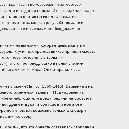
ессы, молитвы и пожертвования за мёртвых
ьны, что и в здании церкви. Их выследили в полях
 они стояли против языческого римского
-то примет этих мерзавцев у себя дома или
и довольствовались самым необходимым, но
ичными названиями, которые давались этим
 верующих уличных проповедников приняли смерть
 того, чтобы потерянные грешники
384), и его проповедующие в полях ученики
отбросами этого мира. Они отправились с
мии по имени Ян Гус (1369-1415). Вызванный на
ичного отречения, заявив: «И за часовню из
з Лубека наблюдатели предупредили не смотреть
ния души и духа, и суставов и костного
укрепился так, как возможно только благодаря
исаний человеку.
 Богемии, что эта область оставалась свободной